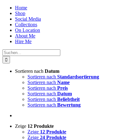
Zum
Home
Inhalt
Shop
springen
Social Media
Collections
On Location
About Me
Hire Me
Suche
nach:
Sortieren nach
Datum
Sortieren nach
Standardsortierung
Sortieren nach
Name
Sortieren nach
Preis
Sortieren nach
Datum
Sortieren nach
Beliebtheit
Sortieren nach
Bewertung
Zeige
12 Produkte
Zeige
12 Produkte
Zeige
24 Produkte