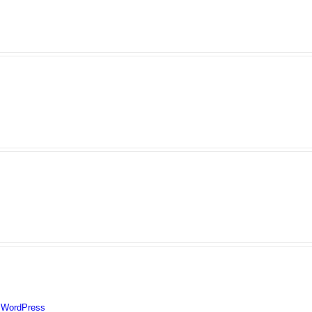
Home
Shop
Social Media
Collections
On Location
About Me
Hire Me
y
WordPress