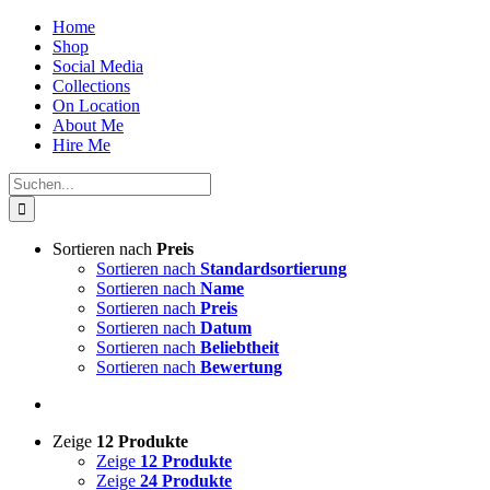
Zum
Home
Inhalt
Shop
springen
Social Media
Collections
On Location
About Me
Hire Me
Suche
nach:
Sortieren nach
Preis
Sortieren nach
Standardsortierung
Sortieren nach
Name
Sortieren nach
Preis
Sortieren nach
Datum
Sortieren nach
Beliebtheit
Sortieren nach
Bewertung
Zeige
12 Produkte
Zeige
12 Produkte
Zeige
24 Produkte